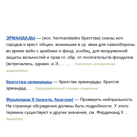
ЭРМАНДАДЫ
— (исп. hermandades братства) союзы исп.
городов и крест. общин, возникшие в ср. века для самообороны
во время войн с арабами и феод. усобиц, для вооруженной
защиты вольностей и прав гл. обр. от посягательств феодалов
(встречались, однако, и Э.,… …
Советская историческая
энциклопедия
братства-эрмандады
— братства эрмандады, братств
эрмандад …
Орфографический словарь-справочник
Фердинанд II (король Арагона)
— Проверить нейтральность.
На странице обсуждения должны быть подробности. У этого
термина существуют и другие значения, см. Фердинанд II …
Википедия