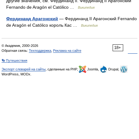
другие значения, см. Фердинанд II. Фердинанд II Арагонский
Fernando de Aragón el Católico …
Википедия
Фердинанд Арагонский
— Фердинанд II Арагонский Fernando
de Aragón el Católico король Кас …
Википедия
© Академик, 2000-2026
18+
Обратная связь:
Техподдержка
,
Реклама на сайте
👣 Путешествия
Экспорт словарей на сайты
, сделанные на PHP,
Joomla,
Drupal,
WordPress, MODx.