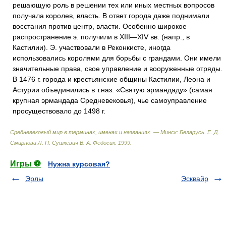
решающую роль в решении тех или иных местных вопросов
получала королев, власть. В ответ города даже поднимали
восстания против центр, власти. Особенно широкое
распространение э. получили в XIII—XIV вв. (напр., в
Кастилии). Э. участвовали в Реконкисте, иногда
использовались королями для борьбы с грандами. Они имели
значительные права, свое управление и вооруженные отряды.
В 1476 г. города и крестьянские общины Кастилии, Леона и
Астурии объединились в т.наз. «Святую эрмандаду» (самая
крупная эрмандада Средневековья), чье самоуправление
просуществовало до 1498 г.
Средневековый мир в терминах, именах и названиях. — Минск: Беларусь
.
Е. Д.
Смирнова Л. П. Сушкевич В. А. Федосик
.
1999
.
Игры ⚽
Нужна курсовая?
Эрлы
Эсквайр