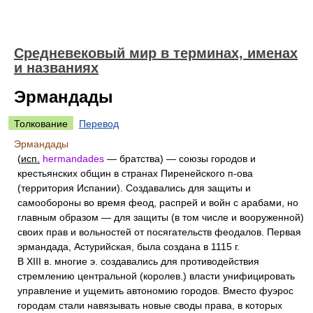
Средневековый мир в терминах, именах
и названиях
Эрмандады
Толкование
Перевод
Эрмандады
(
исп.
hermandades
— братства) — союзы городов и
крестьянских общин в странах Пиренейского п-ова
(территория Испании). Создавались для защиты и
самообороны во время феод, распрей и войн с арабами, но
главным образом — для защиты (в том числе и вооруженной)
своих прав и вольностей от посягательств феодалов. Первая
эрмандада, Астурийская, была создана в 1115 г.
В XIII в. многие э. создавались для противодействия
стремлению центральной (королев.) власти унифицировать
управление и ущемить автономию городов. Вместо фуэрос
городам стали навязывать новые своды права, в которых